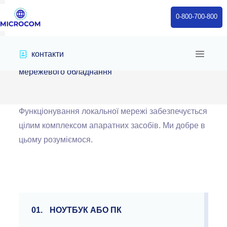
0-800-700-800
контакти
Home
/
services
/
Налаштування
мережевого обладнання
Функціонування локальної мережі забезпечується
цілим комплексом апаратних засобів. Ми добре в
цьому розуміємося.
01.
НОУТБУК АБО ПК